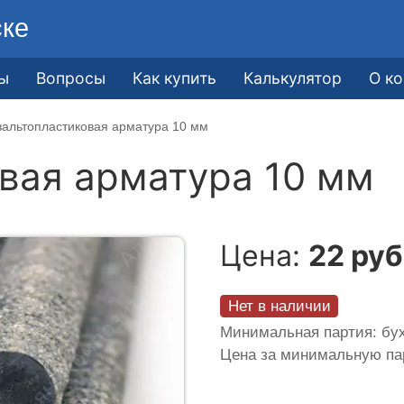
ске
ы
Вопросы
Как купить
Калькулятор
О к
зальтопластиковая арматура 10 мм
вая арматура 10 мм
Цена:
22 руб
Нет в наличии
Минимальная партия: бух
Цена за минимальную п