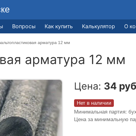
ске
ы
Вопросы
Как купить
Калькулятор
О к
зальтопластиковая арматура 12 мм
вая арматура 12 мм
Цена:
34 руб
Нет в наличии
Минимальная партия: бух
Цена за минимальную п