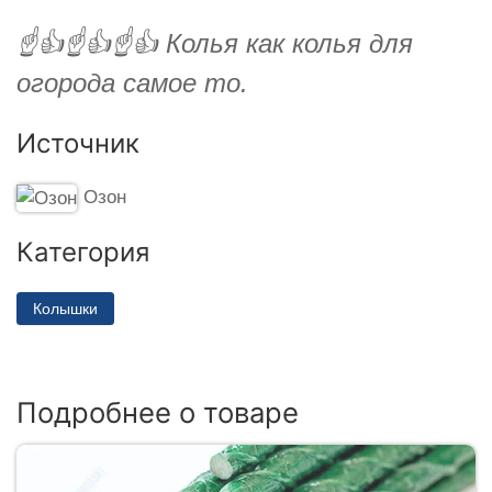
☝️👍☝️👍☝️👍 Колья как колья для
огорода самое то.
Источник
Озон
Категория
Колышки
Подробнее о товаре