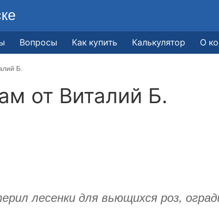
ске
ы
Вопросы
Как купить
Калькулятор
О к
алий Б.
кам от
Виталий Б.
ерил лесенки для вьющихся роз, оград