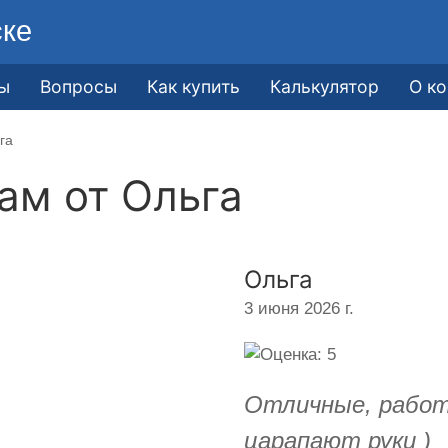
ске
ы
Вопросы
Как купить
Калькулятор
О к
га
кам от
Ольга
Ольга
3 июня 2026 г.
Отличные, работ
царапают руки )