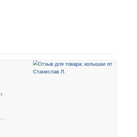
ут
ч…