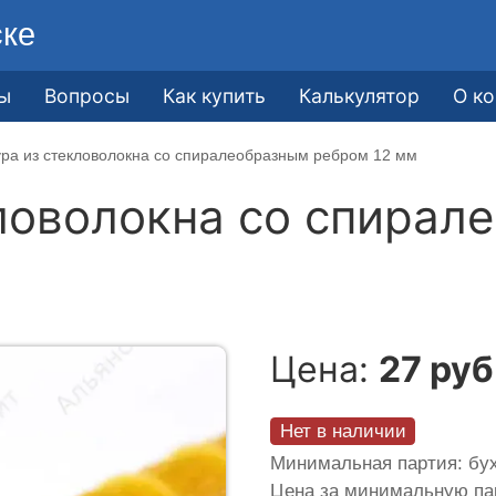
ске
ы
Вопросы
Как купить
Калькулятор
О к
ра из стекловолокна со спиралеобразным ребром 12 мм
ловолокна со спирал
Цена:
27 руб
Нет в наличии
Минимальная партия: бух
Цена за минимальную п