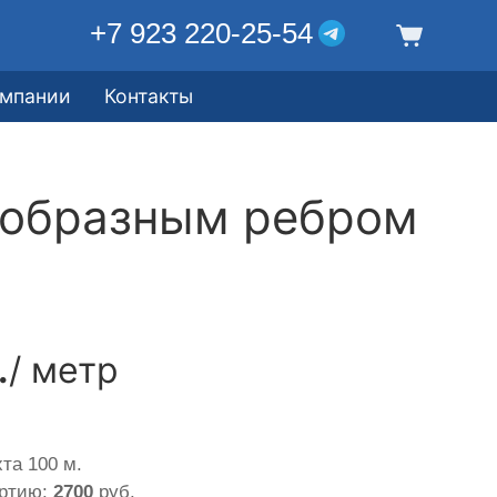
+7 923 220-25-54
омпании
Контакты
еобразным ребром
.
/ метр
та 100 м.
артию:
2700
руб.