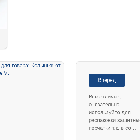
Вперед
Все отлично,
обязательно
используйте для
распаковки защитны
перчатки т.к. в со…