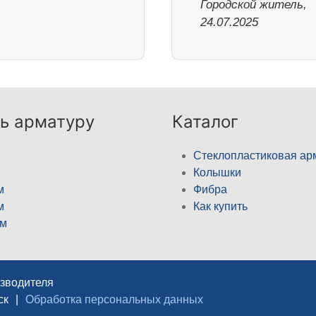
Городской житель,
24.07.2025
ь арматуру
Каталог
Стеклопластиковая ар
Колышки
м
Фибра
м
Как купить
м
изводителя
ск
|
Обработка персональных данных