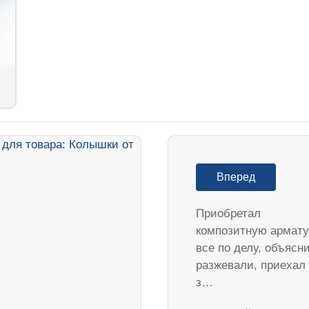
Вперед
Приобретал
композитную армату
все по делу, объясн
разжевали, приехал
з…