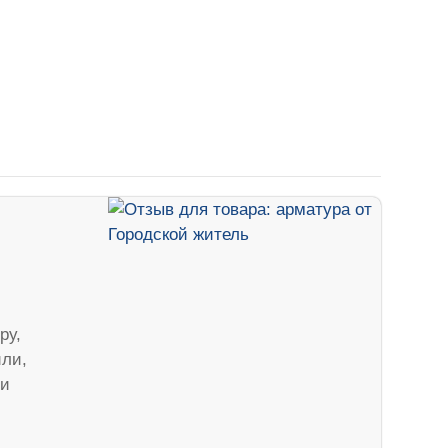
ру,
или,
 и