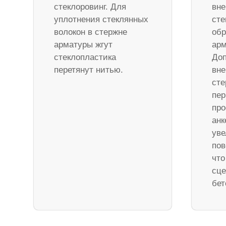
стеклоровинг. Для
вне
уплотнения стеклянных
сте
волокон в стержне
обр
арматуры жгут
арм
стеклопластика
Доп
перетянут нитью.
вне
ст
пер
про
анк
уве
пов
что
сце
бет