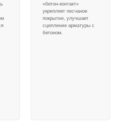
дь
«бетон-контакт»
укрепляет песчаное
ем
покрытие, улучшает
ся
сцепление арматуры с
бетоном.