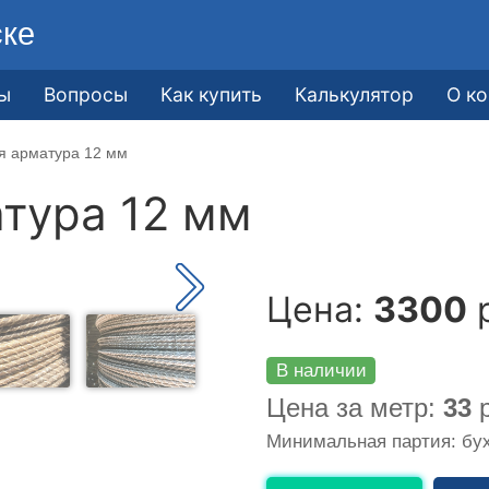
ске
ы
Вопросы
Как купить
Калькулятор
О к
я арматура 12 мм
тура 12 мм
Цена:
3300
р
В наличии
Цена за метр:
33
р
Минимальная партия: бух