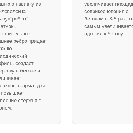
шнюю навивку из
увеличивает площа
кловолокна
соприкосновения с
азуя"ребро"
бетоном в 3-5 раз, т
атуры.
самым увеличивает
олнительное
адгезия к бетону.
шнее ребро придает
ержню
иодический
филь, создает
еровку в бетоне и
личивает
ерхность арматуры,
 повышает
пление стержня с
оном.